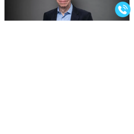
Assistentin: Dunya Jando
Telefon 0711 252794-76
jando@baurecht-bw.de